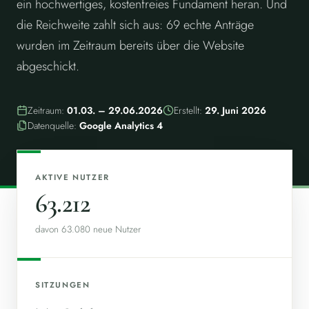
ein hochwertiges, kostenfreies Fundament heran. Und
die Reichweite zahlt sich aus: 69 echte Anträge
wurden im Zeitraum bereits über die Website
abgeschickt.
Zeitraum:
01.03. – 29.06.2026
Erstellt:
29. Juni 2026
Datenquelle:
Google Analytics 4
AKTIVE NUTZER
63.212
davon 63.080 neue Nutzer
SITZUNGEN