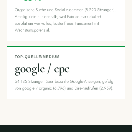
Organische Suche und Social zusammen (8.220 Sitzungen).
Anteilig klein nur deshalb, weil Paid so stark skaliert —
absolut ein wertvolles, kostenfreies Fundament mit
Wachstumspotenzial.
TOP-QUELLE/MEDIUM
google / cpc
64.135 Sitzungen über bezahlte Google-Anzeigen, gefolgt
von google / organic (6.796) und Direktaufrufen (2.959).