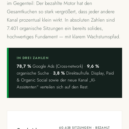
im Gegenteil: Der bezahlte Motor hat den
Gesamtkuchen so stark vergrößert, dass jeder andere
Kanal prozentual klein wirkt. In absoluten Zahlen sind
7.401 organische Sitzungen ein bereits solides,
hochwertiges Fundament — mit klarem Wachstumspfad.
IN DREI ZAHLEN
78,7 %
Google Ads (Cross-network) ·
9,6 %
organische Suche ·
3,8 %
Direktaufrufe. Display, Paid
& Organic Social sowie der neue Kanal „KI-
Assistenten" verteilen sich auf den Rest.
60.638 SITZUNGEN · BEZAHLT