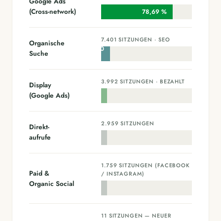
Google Ads
(Cross-network)
78,69 %
7.401 SITZUNGEN · SEO
Organische
9,60
Suche
%
3.992 SITZUNGEN · BEZAHLT
Display
5,18
(Google Ads)
%
2.959 SITZUNGEN
Direkt-
3,84
aufrufe
%
1.759 SITZUNGEN (FACEBOOK
Paid &
/ INSTAGRAM)
2,28
Organic Social
%
11 SITZUNGEN — NEUER